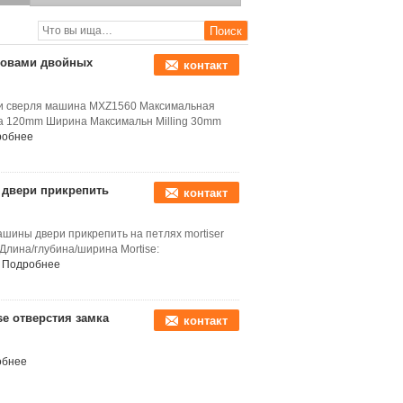
сверля
оловами двойных
контакт
 и сверля машина MXZ1560 Максимальная
 120mm Ширина Максимальн Milling 30mm
робнее
 двери прикрепить
контакт
шины двери прикрепить на петлях mortiser
лина/глубина/ширина Mortise:
Подробнее
e отверстия замка
контакт
обнее