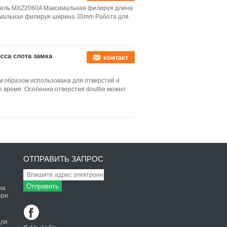
одель MXZ2060A Максимальная филируя длина
мальная филируя ширина 30mm Работа для
сса слота замка
контакт
 образом использована для отверстий и
 же время. Особенно отверстия doulbe можно
ОТПРАВИТЬ ЗАПРОС
Р
Отправить
на
ери
для