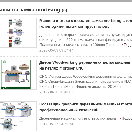
ашины замка mortising
(8)
Машина mortise отверстия замка mortising с г
голов одиночными копирует головы
деревянные отверстия замка делая машину Филируя
филируя длина 220mm Максимальная филируя высота
Поднимая и понижаясь высота 100mm Главн...
Под
2022-05-09 09:27:47
Дверь Woodworking деревянная делая машины
на петлях mortiser CNC
CNC Mortiser Дверь Woodworking деревянная делая ма
CNC Спецификация Экран касания управлением PLC Д
280mm/120mm/30mm Филируя диаметр: 20-80mm ...
2017-08-10 10:48:01
Поставщик фабрики деревянной машины mortis
профессиональный китайский
Деревянная машина mortise отверстия замка
Подр
2017-05-17 14:29:54