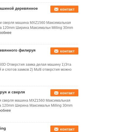
машиной деревянное
контакт
 и сверля машина MXZ1560 Максимальная
а 120mm Ширина Максимальн Milling 30mm
робнее
ревянного филируя
контакт
60D Отверстия замка делая машину 1)Эта
и слотов замков 2) Multi отверстия можно
руя и сверля
контакт
 и сверля машина MXZ1560 Максимальная
 120mm Ширина Максимальн Milling 30mm
робнее
ing
контакт