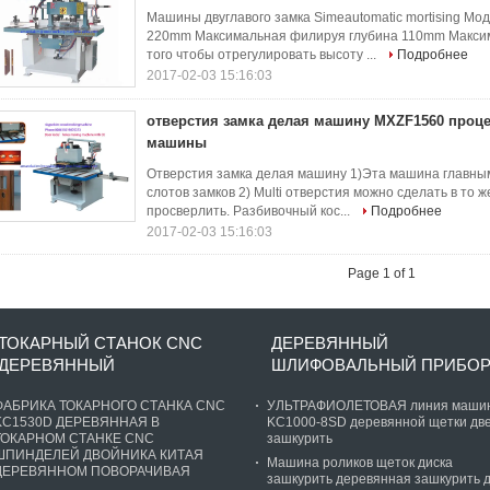
Машины двуглавого замка Simeautomatic mortising М
220mm Максимальная филируя глубина 110mm Макси
того чтобы отрегулировать высоту ...
Подробнее
2017-02-03 15:16:03
отверстия замка делая машину MXZF1560 проце
машины
Отверстия замка делая машину 1)Эта машина главным
слотов замков 2) Multi отверстия можно сделать в то
просверлить. Разбивочный кос...
Подробнее
2017-02-03 15:16:03
Page 1 of 1
ТОКАРНЫЙ СТАНОК CNC
ДЕРЕВЯННЫЙ
ДЕРЕВЯННЫЙ
ШЛИФОВАЛЬНЫЙ ПРИБО
ФАБРИКА ТОКАРНОГО СТАНКА CNC
УЛЬТРАФИОЛЕТОВАЯ линия маши
KC1530D ДЕРЕВЯННАЯ В
KC1000-8SD деревянной щетки дв
ТОКАРНОМ СТАНКЕ CNC
зашкурить
ШПИНДЕЛЕЙ ДВОЙНИКА КИТАЯ
Машина роликов щеток диска
ДЕРЕВЯННОМ ПОВОРАЧИВАЯ
зашкурить деревянная зашкурить 