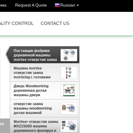
Request A Quote
Russian
жка :
LITY CONTROL
CONTACT US
Поставщик фабрики
деревянной машины
mortise отверстия замка
профессиональный
Машина mortise
китайский
отверстия замка
mortising с головами
двойных голов
одиночными копирует
Дверь Woodworking
головы
деревянная делая
машины двери
прикрепить на петлях
mortiser CNC
отверстие замка
машины woodworking
делая машиной
деревянное mortiser
замка
Mortiser отверстия замка
ка
MXZ1560D машина
деревянного филируя и