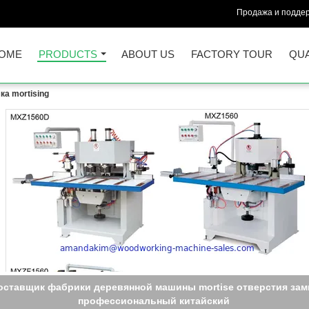
Продажа и поддер
OME
PRODUCTS
ABOUT US
FACTORY TOUR
QUA
а mortising
оставщик фабрики деревянной машины mortise отверстия зам
профессиональный китайский