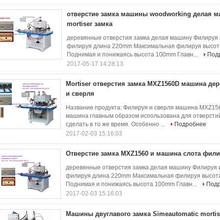
отверстие замка машины woodworking делая 
mortiser замка
деревянные отверстия замка делая машину Филируя
филируя длина 220mm Максимальная филируя высот
Поднимая и понижаясь высота 100mm Главн...
Под
2017-05-17 14:28:13
Mortiser отверстия замка MXZ1560D машина де
и сверля
Название продукта: Филируя и сверля машина MXZ15
машина главным образом использована для отверстий 
сделать в то же время. Особенно ...
Подробнее
2017-02-03 15:16:03
Отверстие замка MXZ1560 и машина слота фили
деревянные отверстия замка делая машину Филируя
филируя длина 220mm Максимальная филируя высота
Поднимая и понижаясь высота 100mm Главн...
Под
2017-02-03 15:16:03
Машины двуглавого замка Simeautomatic mortis