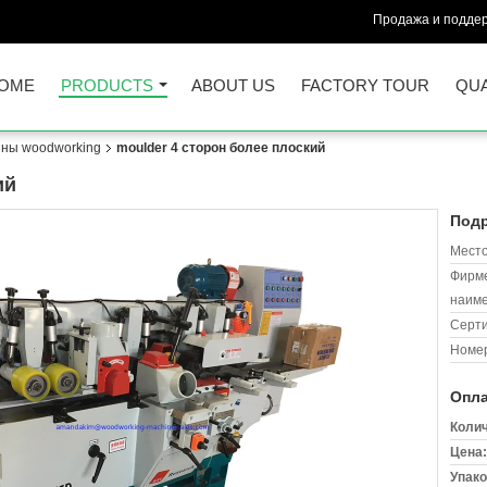
Продажа и поддер
OME
PRODUCTS
ABOUT US
FACTORY TOUR
QUA
ины woodworking
moulder 4 сторон более плоский
ий
Подр
Место
Фирм
наиме
Серт
Номер
Опла
Колич
Цена:
Упако