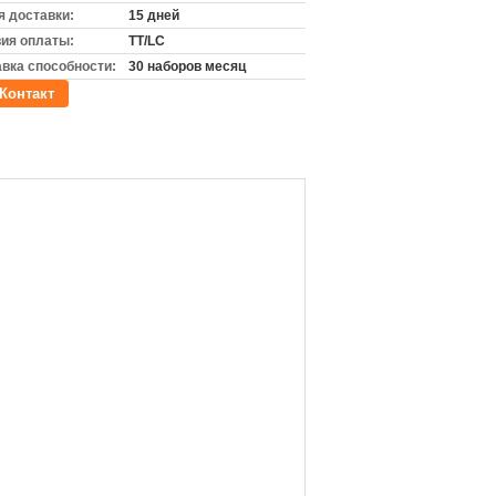
 доставки:
15 дней
ия оплаты:
TT/LC
вка способности:
30 наборов месяц
Контакт