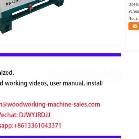
Время
Услов
Поста