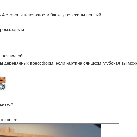
ь 4 стороны поверхности блока древесины ровный
 прессформы
 различной
ы деревянных прессформ, если картина слишком глубокая вы может
делать?
ее ровная