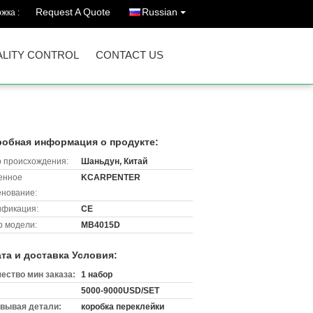
Request A Quote
Russian
жка :
LITY CONTROL
CONTACT US
обная информация о продукте:
 происхождения:
Шаньдун, Китай
енное
KCARPENTER
нование:
ификация:
CE
 модели:
MB4015D
та и доставка Условия:
ество мин заказа:
1 набор
5000-9000USD/SET
вывая детали:
коробка переклейки