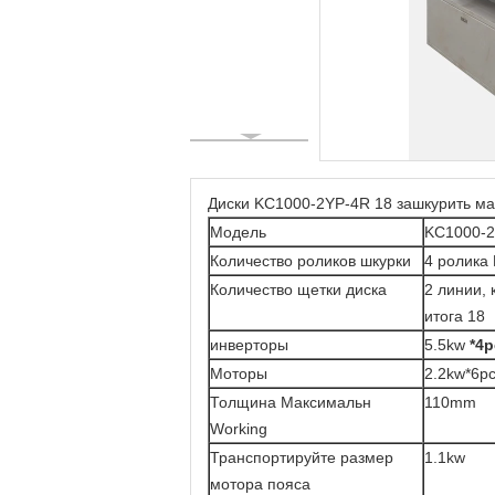
Диски KC1000-2YP-4R 18 зашкурить ма
Модель
KC1000-2
Количество роликов шкурки
4 ролика
Количество щетки диска
2 линии, 
итога 18
инверторы
5.5kw
*4p
Моторы
2.2kw*6p
Толщина Максимальн
110mm
Working
Транспортируйте размер
1.1kw
мотора пояса