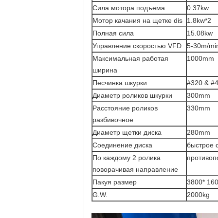
Сила мотора подъема
0.37kw
Мотор качания на щетке dis
1.8kw*2
Полная сила
15.08kw
Управление скоростью VFD
5-30m/mi
Максимальная работая
1000mm
ширина
Песчинка шкурки
#320 & #
Диаметр роликов шкурки
300mm
Расстояние роликов
330mm
разбивочное
Диаметр щетки диска
280mm
Соединение диска
быстрое 
По каждому 2 ролика
противоп
поворачивая направление
Пакуя размер
3800* 16
G.W.
2000kg