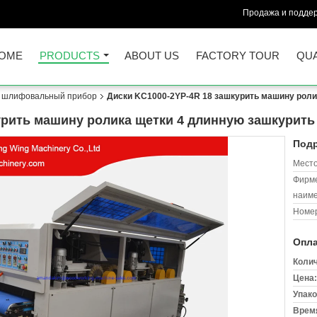
Продажа и поддер
OME
PRODUCTS
ABOUT US
FACTORY TOUR
QUA
 шлифовальный прибор
Диски KC1000-2YP-4R 18 зашкурить машину роли
урить машину ролика щетки 4 длинную зашкурить
Подр
Место
Фирм
наиме
Номер
Опла
Колич
Цена:
Упако
Время